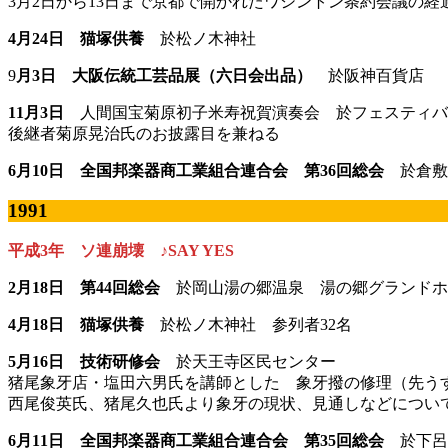
3月2日から13日まで京都で開かれたワシントン条約会議の
4月24日 猫塚供養
於松ノ木神社
9
月3日 大阪伝統工芸品展（六日会出品）
於阪神百貨店
11月3日
人間国宝菊原初子米寿祝賀演奏会 於フェスティバ
後継者菊原晃治氏のお披露目を兼ねる
6月10日 全国邦楽器商工業組合連合会 第36回総会
於倉敷
1991
平成3年 ソ連崩壊 ♪SAY YES
2月18日 第44回総会
於岡山湯の郷温泉 湯の郷グランドホ
4月18日 猫塚供養
於松ノ木神社 参列者32名
5月16日 技術研修会
於天王寺区民センター
猪尾象牙店・塩田六男氏を講師とした 象牙撥の修理（先う
西尾俊英氏、猪尾久也氏より象牙の現状、見通しなどについ
6月11日 全国邦楽器商工業組合連合会 第35回総会
於下呂