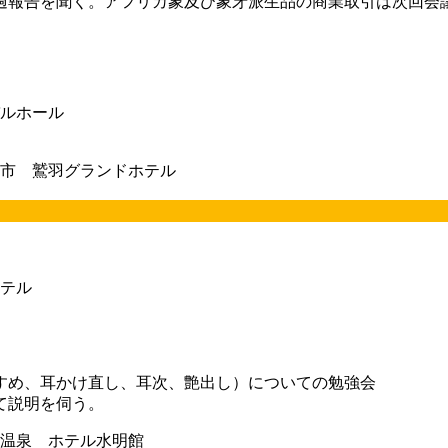
経過報告を聞く。アフリカ象及び象牙派生品の商業取引は次回会
ルホール
市 鷲羽グランドホテル
テル
すめ、耳かけ直し、耳次、艶出し）についての勉強会
て説明を伺う。
温泉 ホテル水明館