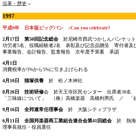
沿革・歴史
1997
平成9年 日本版ビッグバン ♪Can you celebrate?
2月17日 第50回記念総会
於尼崎市西武つかしんバンケット
功労者5名、役職経験者2名 表彰及び記念品贈呈 寄付者及
事業報告、会計報告、監査報告 次年度予算案 承認
4月1日
消費税率が3%から5%に引き上げられる
4月10日 猫塚供養
於 松ノ木神社
8月26日 技術研修
会 於天王寺区民センター 出席者38名
「三味線について」 （株）高橋楽器 高橋利男氏 ／ 「
9月16日 全邦連常任理事会
於 大阪シティプラザ
6月11日 全国邦楽器商工業組合連合会第41回総会
於 熱海後
理事長就任・役員選任