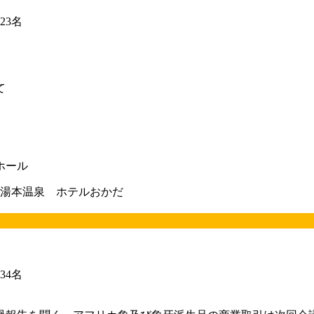
3名
て
ホール
湯本温泉 ホテルおかだ
4名