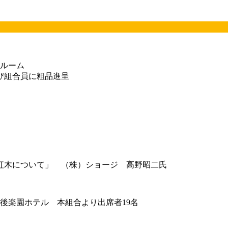
ルーム
び組合員に粗品進呈
紅木について」 （株）ショージ 高野昭二氏
楽園ホテル 本組合より出席者19名