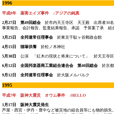
1996
平成8年 薬害エイズ事件 ♪アジアの純真
2月27日 第49回総会
於市内天王寺区 天王殿 出席者30名
事業報告、会計報告、監査結果報告、承認 予算案了承 組
3月25日 全邦連常任理事会
於東京千駄ヶ谷郵政会館
4月15日 猫塚供養
於松ノ木神社
5月30日
公演 「紅木の現状と将来について」 於天王寺区
6月12日 全国邦楽器商工業組合連合会 第40回総会
於京都
9月12日 全邦連常任理事会
於大阪メルパルク
1995
平成7年 阪神大震災 オウム事件 ♪HELLO
1月17日 阪神大震災発生
芦屋・西宮・伊丹・豊中など被災地の組合員等にも物的損失