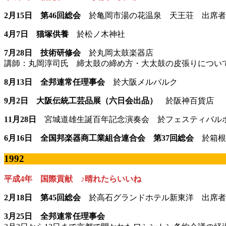
2月15日 第46回総会
於亀岡市湯の花温泉 天王荘 出席者2
4月7日 猫塚供養
於松ノ木神社
7月28日 技術研修会
於丸岡太鼓楽器店
講師：丸岡淳司氏 締太鼓の締め方・大太鼓の皮張りについ
8月13日 全邦連常任理事会
於大阪メルパルク
9月2日 大阪伝統工芸品展（六日会出品）
於阪神百貨店
11月28日
宮城道雄生誕百年記念演奏会 於フェスティバル
6月16日 全国邦楽器商工業組合連合会 第37回総会
於箱根
1992
平成4年 国際貢献 ♪晴れたらいいね
2月18日 第45回総会
於高石グランドホテル新東洋 出席者3
3月25日 全邦連常任理事会