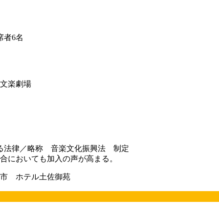
者6名
文楽劇場
る法律／略称 音楽文化振興法 制定
組合においても加入の声が高まる。
市 ホテル土佐御苑