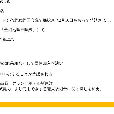
が出る
名
トン条約締約国会議で採択され2月16日をもって発効される。
 「金細地唄三味線」にて
5名上京
審議の結果組合として団体加入を決定
,000-とすることが承認される
高石 グランドホテル新東洋
が震災により使用できず急遽大阪組合に受け持ちを変更。