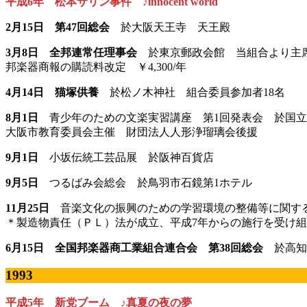
平成6年 松本サリン事件 ♪innocent world
2月15日 第47回総会
於大阪天王寺 天王殿
3月8日 全邦連常任理事会
於東京郵政会館 当組合より主席
邦楽器商報の購読料改定 ￥4,300/年
4月14日 猫塚供養
於松ノ木神社 組合委員参加者18名
8月1日
青少年のための文楽実習講座 第1回発表会 於国立
大阪市教育委員会主催 財団法人人形浄瑠璃会後援
9月1日
小坂伝統工芸品展 於阪神百貨店
9月5日
つるばみ会総会 於鳥羽市石鏡第1ホテル
11月25日
音楽文化の振興のための学習環境の整備等に関す
＊製造物責任（ＰＬ）法が成立、平成7年からの施行を受け
6月15日 全国邦楽器商工業組合連合会 第38回総会
於高知
1993
平成5年 新党ブーム ♪真夏の夜の夢