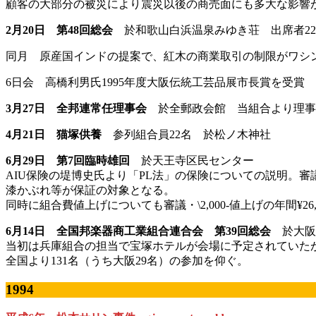
顧客の大部分の被災により震災以後の商売面にも多大な影響
2月20日 第48回総会
於和歌山白浜温泉みゆき荘 出席者22
同月 原産国インドの提案で、紅木の商業取引の制限がワシン
6日会 高橋利男氏1995年度大阪伝統工芸品展市長賞を受賞
3月27日 全邦連常任理事会
於全郵政会館 当組合より理事
4月21日 猫塚供養
参列組合員22名 於松ノ木神社
6月29日 第7回臨時雄回
於天王寺区民センター
AIU保険の堤博史氏より「PL法」の保険についての説明。
漆かぶれ等が保証の対象となる。
同時に組合費値上げについても審議・\2,000-値上げの年間¥26
6月14日 全国邦楽器商工業組合連合会 第39回総会
於大阪
当初は兵庫組合の担当で宝塚ホテルが会場に予定されていた
全国より131名（うち大阪29名）の参加を仰ぐ。
1994